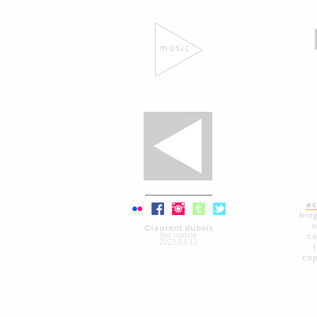
music
ac
bio
©laurent dubois
last update
co
2023-03-12
cop