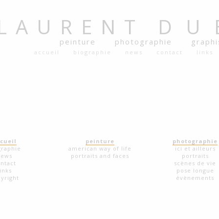
LAURENT
DU
peinture
photographie
graph
accueil
biographie
news
contact
links
cueil
peinture
photographie
graphie
american way of life
ici et ailleurs
news
portraits and faces
portraits
ntact
scènes de vie
links
pose longue
yright
évènements