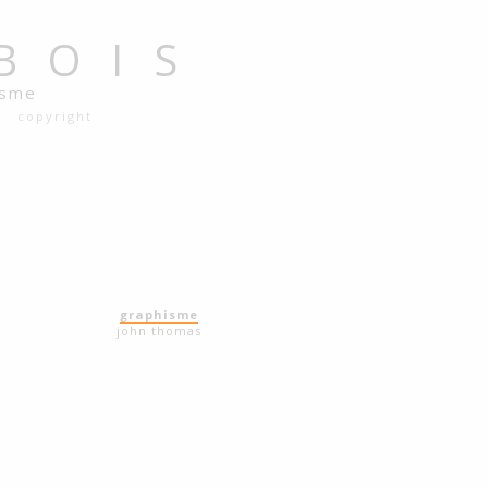
BOIS
isme
copyright
graphisme
john thomas