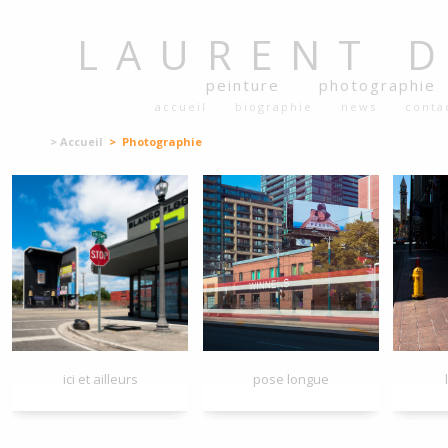
LAURENT
peinture
photographie
accueil
biographie
news
conta
> Accueil
> Photographie
ici et ailleurs
pose longue