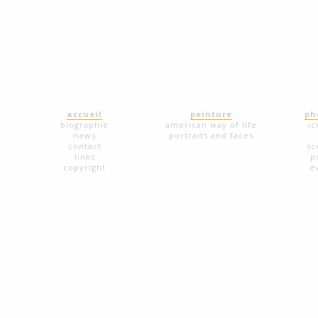
accueil
peinture
ph
biographie
american way of life
ic
news
portraits and faces
contact
sc
links
p
copyright
é