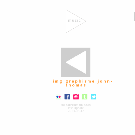
music
img_graphisme_john-
thomas
©laurent dubois
last update
2023-03-12