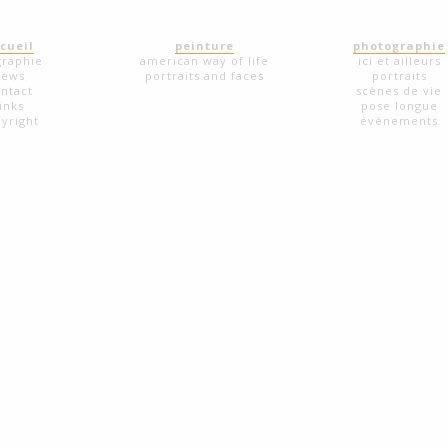
cueil
peinture
photographie
graphie
american way of life
ici et ailleurs
news
portraits and faces
portraits
ntact
scènes de vie
links
pose longue
yright
évènements