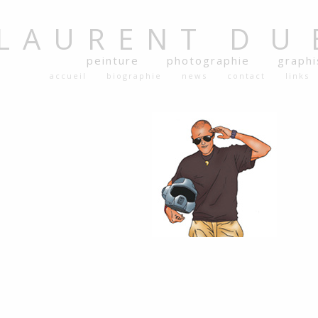
LAURENT
DU
peinture
photographie
graph
accueil
biographie
news
contact
links