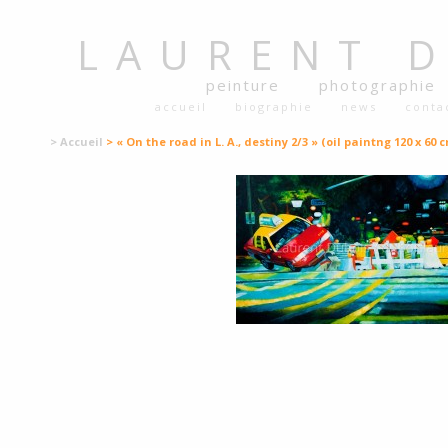
LAURENT
peinture
photographie
accueil
biographie
news
conta
> Accueil
> « On the road in L. A., destiny 2/3 » (oil paintng 120 x 60 