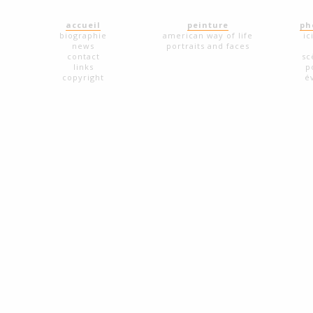
accueil
peinture
ph
biographie
american way of life
ic
news
portraits and faces
contact
sc
links
p
copyright
é