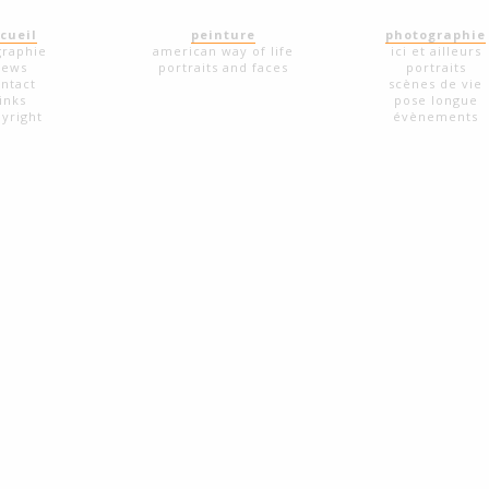
cueil
peinture
photographie
graphie
american way of life
ici et ailleurs
news
portraits and faces
portraits
ntact
scènes de vie
links
pose longue
yright
évènements