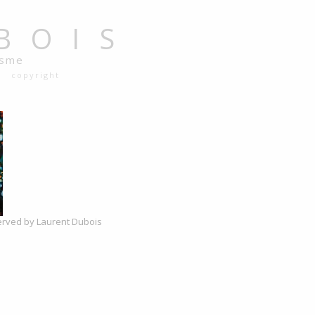
BOIS
isme
copyright
reserved by Laurent Dubois