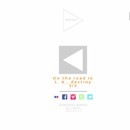
music
On the road in
L. A., destiny
3/3
©laurent dubois
last update
2023-03-12