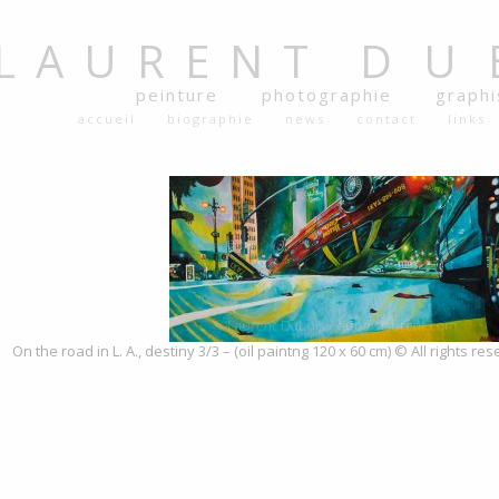
LAURENT
DU
peinture
photographie
graph
accueil
biographie
news
contact
links
On the road in L. A., destiny 3/3 – (oil paintng 120 x 60 cm) © All rights 