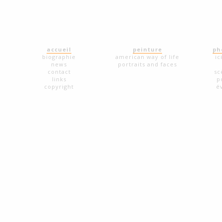
accueil
peinture
ph
biographie
american way of life
ic
news
portraits and faces
contact
sc
links
p
copyright
é