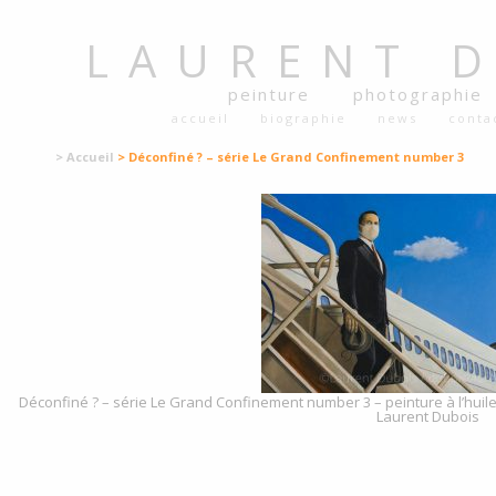
LAURENT
peinture
photographie
accueil
biographie
news
conta
> Accueil
> Déconfiné ? – série Le Grand Confinement number 3
Déconfiné ? – série Le Grand Confinement number 3 – peinture à l’huile /
Laurent Dubois