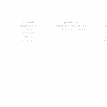
accueil
peinture
ph
biographie
american way of life
ic
news
portraits and faces
contact
sc
links
p
copyright
é