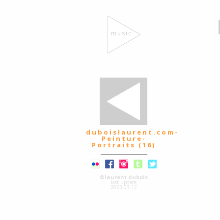
music
duboislaurent.com-
Peinture-
Portraits (16)
©laurent dubois
last update
2023-03-12