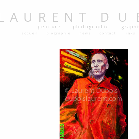
LAURENT
DU
peinture
photographie
graph
accueil
biographie
news
contact
links