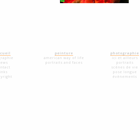
cueil
peinture
photographie
graphie
american way of life
ici et ailleurs
news
portraits and faces
portraits
ntact
scènes de vie
links
pose longue
yright
évènements