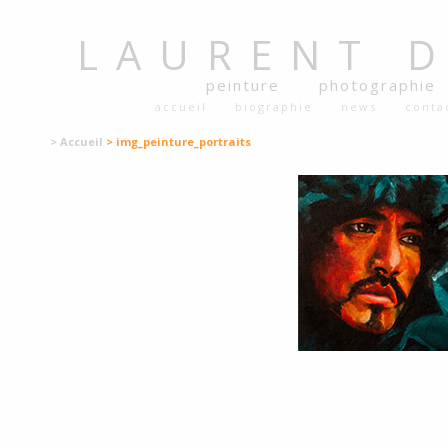
LAURENT
peinture
photographie
accueil
biographie
news
conta
> Accueil
> img_peinture_portraits