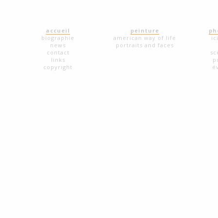
accueil
peinture
ph
biographie
american way of life
ic
news
portraits and faces
contact
sc
links
p
copyright
é