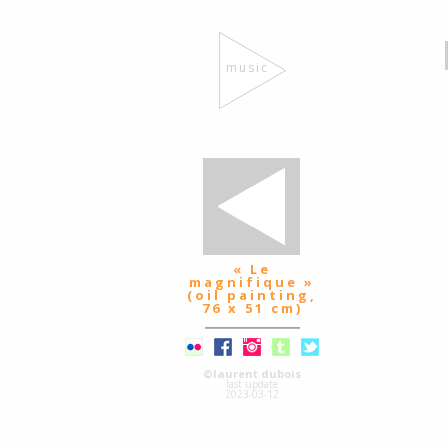
music
« Le
magnifique »
(oil painting,
76 x 51 cm)
©laurent dubois
last update
2023-03-12