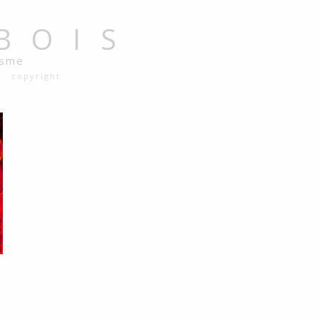
BOIS
isme
copyright