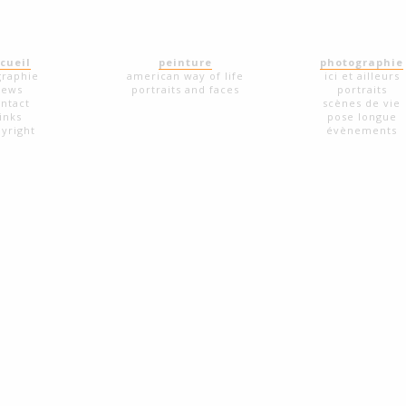
cueil
peinture
photographie
graphie
american way of life
ici et ailleurs
news
portraits and faces
portraits
ntact
scènes de vie
links
pose longue
yright
évènements