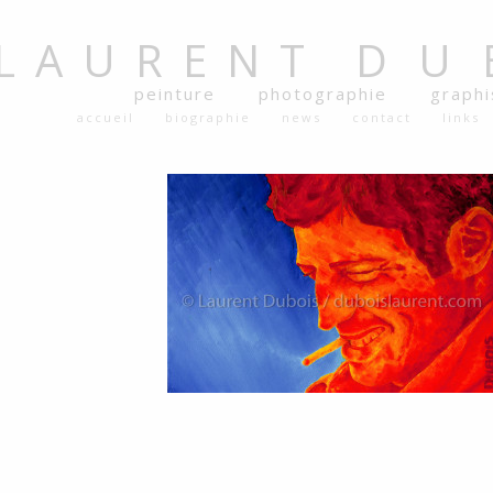
LAURENT
DU
peinture
photographie
graph
accueil
biographie
news
contact
links