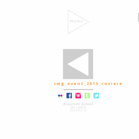
music
img_event_2015_rosiere
©laurent dubois
last update
2023-03-12