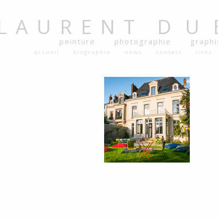
LAURENT
DU
peinture
photographie
graph
accueil
biographie
news
contact
links