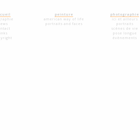
cueil
peinture
photographie
graphie
american way of life
ici et ailleurs
news
portraits and faces
portraits
ntact
scènes de vie
links
pose longue
yright
évènements