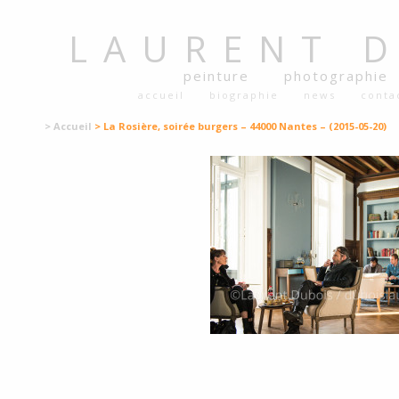
LAURENT
peinture
photographie
accueil
biographie
news
conta
> Accueil
> La Rosière, soirée burgers – 44000 Nantes – (2015-05-20)