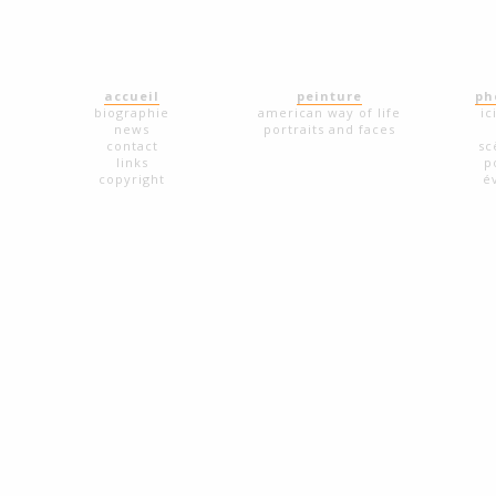
accueil
peinture
ph
biographie
american way of life
ic
news
portraits and faces
contact
sc
links
p
copyright
é