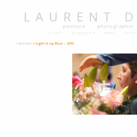
LAURENT
peinture
photographie
accueil
biographie
news
conta
> Accueil
> Light it up Blue – 2015