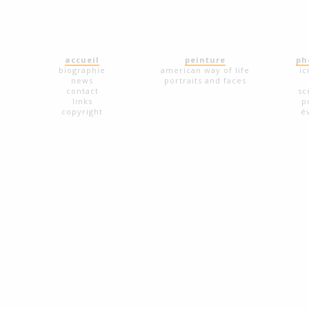
accueil
peinture
ph
biographie
american way of life
ic
news
portraits and faces
contact
sc
links
p
copyright
é