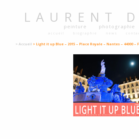
LAURENT
peinture
photographie
accueil
biographie
news
conta
> Accueil
> Light it up Blue – 2015 – Place Royale – Nantes – 44000 – 