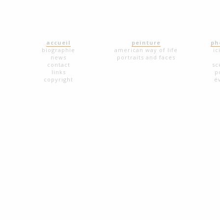
accueil
peinture
ph
biographie
american way of life
ic
news
portraits and faces
contact
sc
links
p
copyright
é