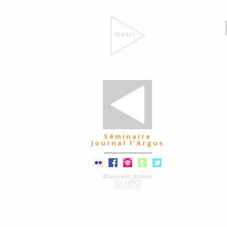
music
Séminaire
Journal l’Argus
©laurent dubois
last update
2023-03-12