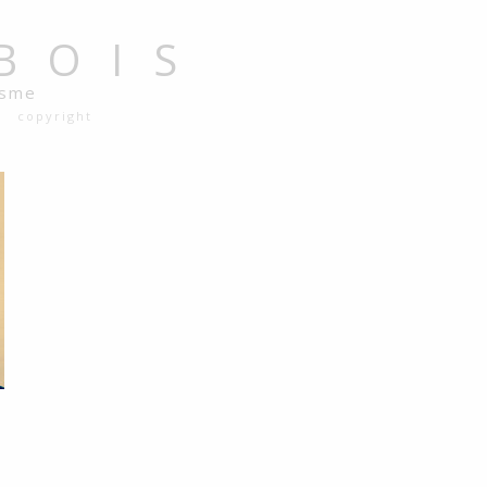
BOIS
isme
copyright