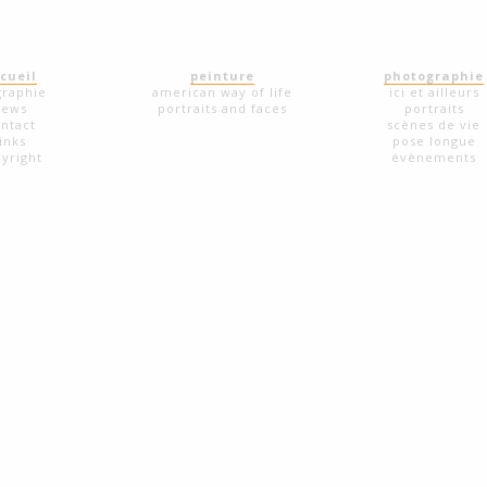
cueil
peinture
photographie
graphie
american way of life
ici et ailleurs
news
portraits and faces
portraits
ntact
scènes de vie
links
pose longue
yright
évènements