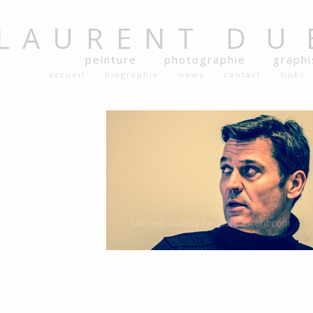
LAURENT
DU
peinture
photographie
graph
accueil
biographie
news
contact
links