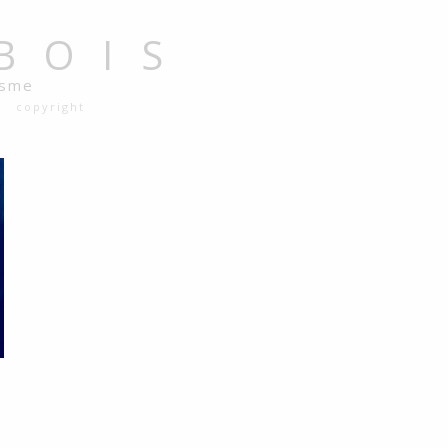
BOIS
isme
copyright