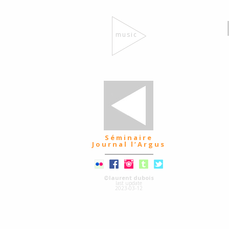
music
Séminaire
Journal l’Argus
©laurent dubois
last update
2023-03-12