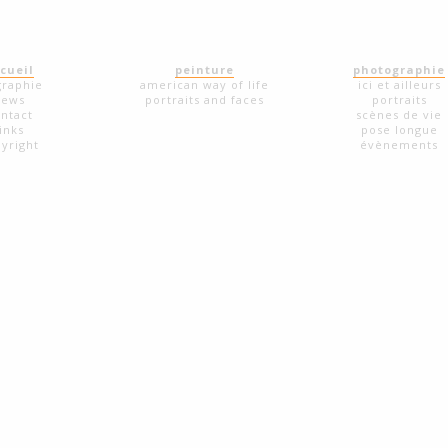
cueil
peinture
photographie
graphie
american way of life
ici et ailleurs
news
portraits and faces
portraits
ntact
scènes de vie
links
pose longue
yright
évènements