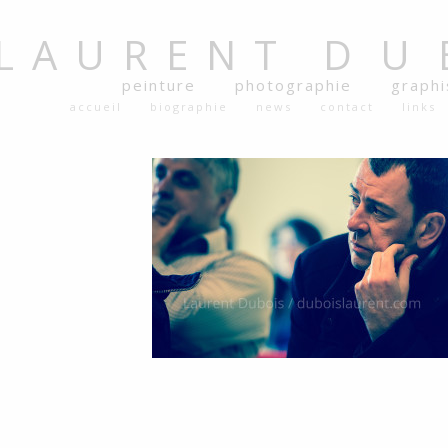
LAURENT
DU
peinture
photographie
graph
accueil
biographie
news
contact
links