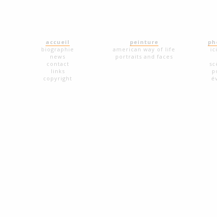
accueil
peinture
ph
biographie
american way of life
ic
news
portraits and faces
contact
sc
links
p
copyright
é