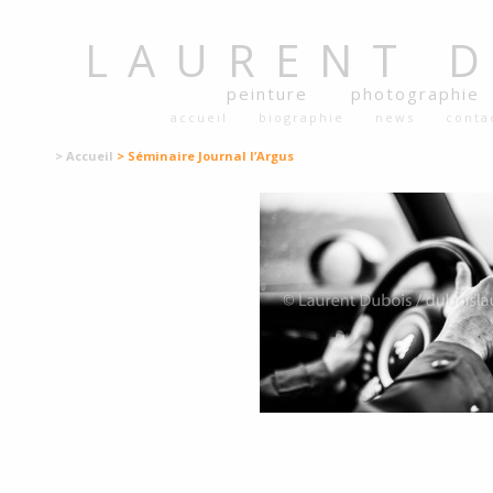
LAURENT
peinture
photographie
accueil
biographie
news
conta
> Accueil
> Séminaire Journal l’Argus