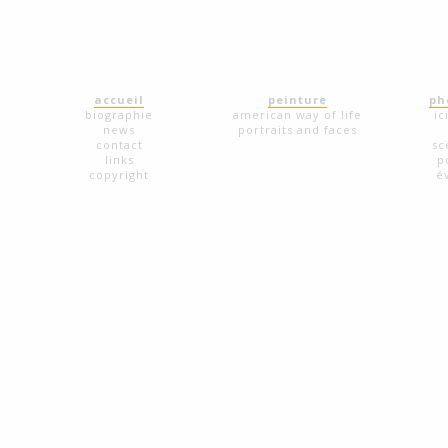
accueil
peinture
ph
biographie
american way of life
ic
news
portraits and faces
contact
sc
links
p
copyright
é