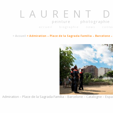
LAURENT
peinture
photographie
accueil
biographie
news
conta
> Accueil
> Admiration – Place de la Sagrada Família – Barcelone –
Admiration – Place de la Sagrada Família – Barcelone – Catalogne – Espa