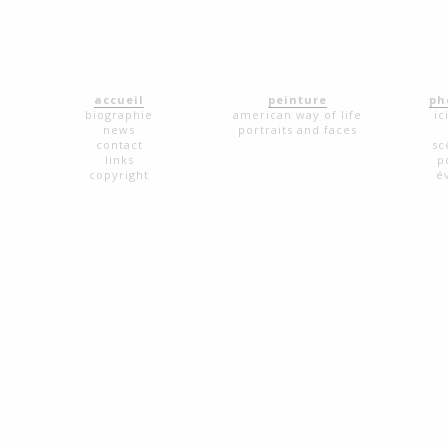
accueil
peinture
ph
biographie
american way of life
ic
news
portraits and faces
contact
sc
links
p
copyright
é