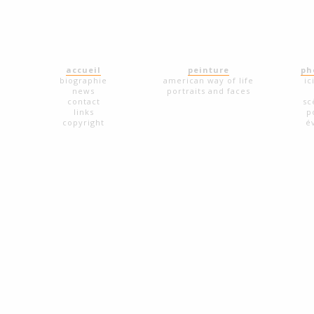
accueil
peinture
ph
biographie
american way of life
ic
news
portraits and faces
contact
sc
links
p
copyright
é