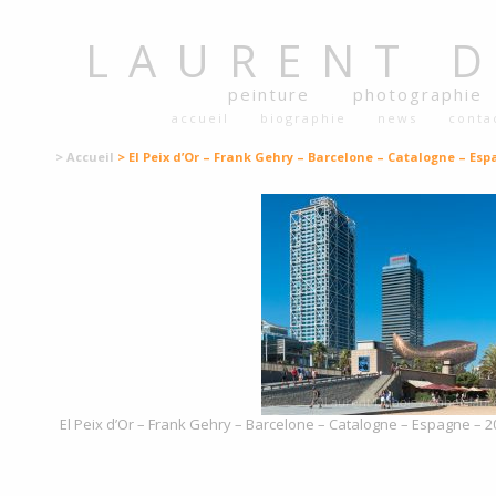
LAURENT
peinture
photographie
accueil
biographie
news
conta
> Accueil
> El Peix d’Or – Frank Gehry – Barcelone – Catalogne – Esp
El Peix d’Or – Frank Gehry – Barcelone – Catalogne – Espagne – 2