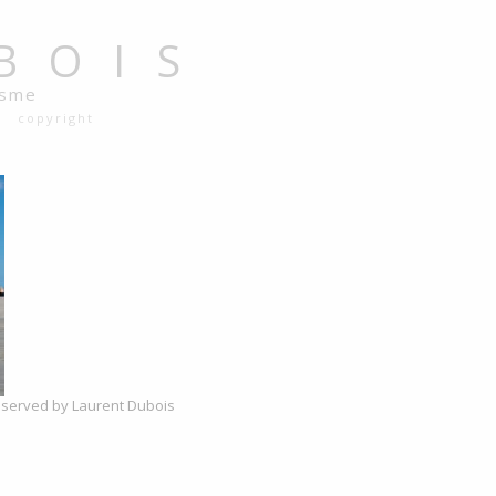
BOIS
isme
copyright
reserved by Laurent Dubois