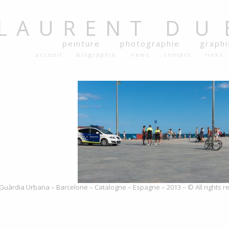
LAURENT
DU
peinture
photographie
graph
accueil
biographie
news
contact
links
Guàrdia Urbana – Barcelone – Catalogne – Espagne – 2013 – © All rights 