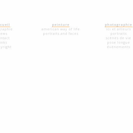
cueil
peinture
photographie
graphie
american way of life
ici et ailleurs
news
portraits and faces
portraits
ntact
scènes de vie
links
pose longue
yright
évènements