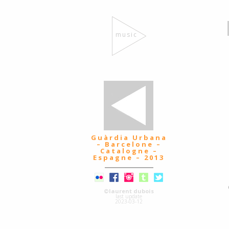
music
Guàrdia Urbana
– Barcelone –
Catalogne –
Espagne – 2013
©laurent dubois
last update
2023-03-12