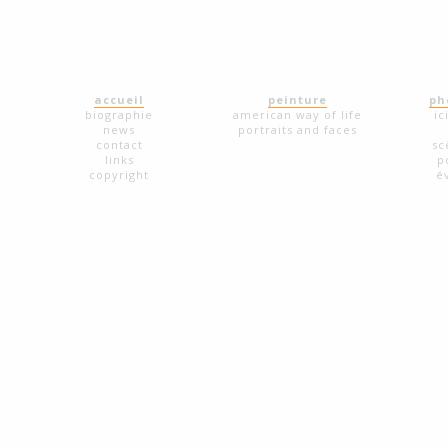
accueil
peinture
ph
biographie
american way of life
ic
news
portraits and faces
contact
sc
links
p
copyright
é