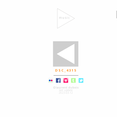
music
DSC_4315
©laurent dubois
last update
2023-03-12