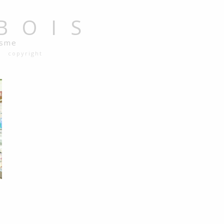
BOIS
isme
copyright