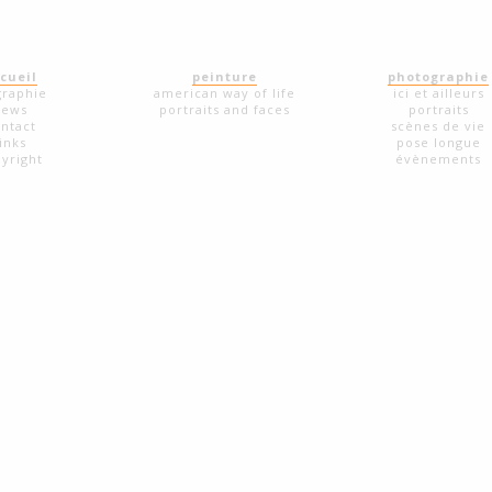
cueil
peinture
photographie
graphie
american way of life
ici et ailleurs
news
portraits and faces
portraits
ntact
scènes de vie
links
pose longue
yright
évènements