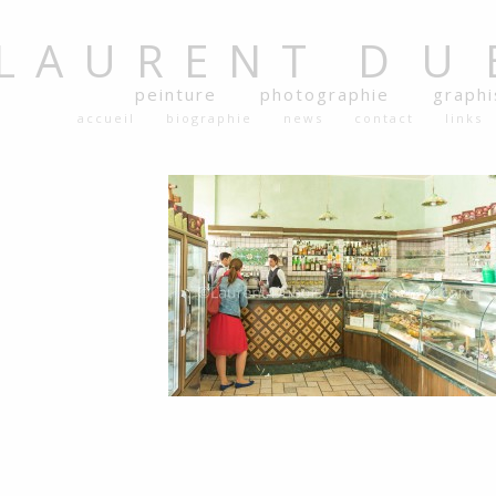
LAURENT
DU
peinture
photographie
graph
accueil
biographie
news
contact
links