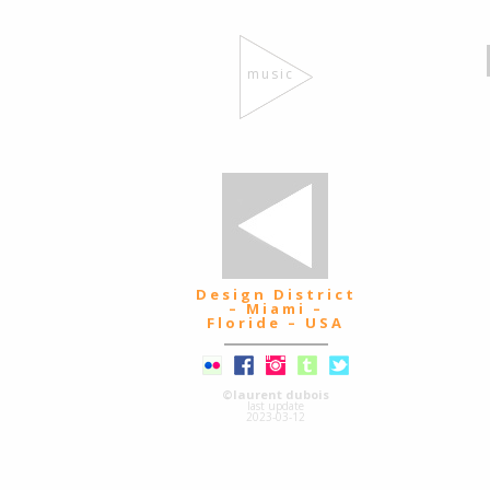
music
Design District
– Miami –
Floride – USA
©laurent dubois
last update
2023-03-12