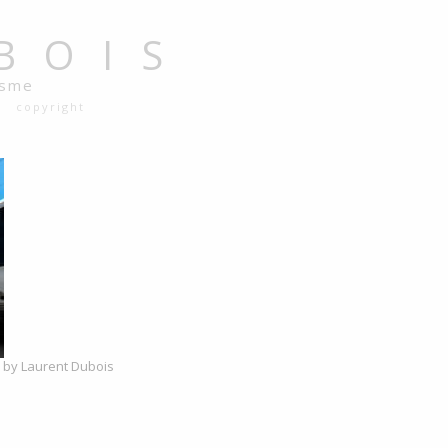
BOIS
isme
copyright
ed by Laurent Dubois