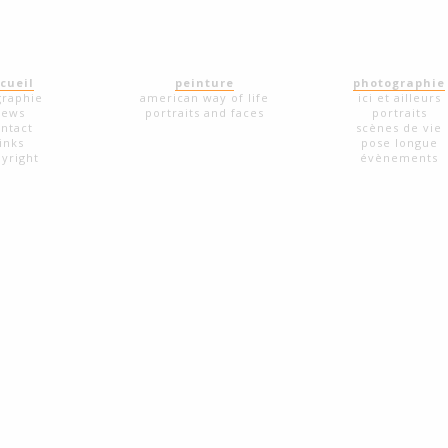
cueil
peinture
photographie
graphie
american way of life
ici et ailleurs
news
portraits and faces
portraits
ntact
scènes de vie
links
pose longue
yright
évènements