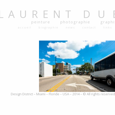
LAURENT
DU
peinture
photographie
graph
accueil
biographie
news
contact
links
Design District – Miami – Floride – USA – 2014 – © All rights reserv