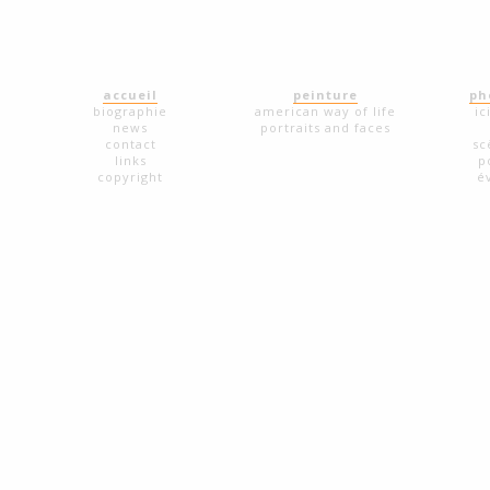
accueil
peinture
ph
biographie
american way of life
ic
news
portraits and faces
contact
sc
links
p
copyright
é