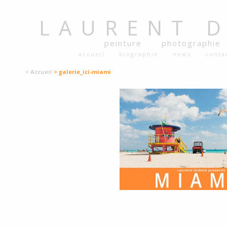
LAURENT
peinture
photographie
accueil
biographie
news
conta
> Accueil
> galerie_ici-miami