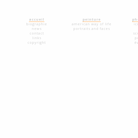
accueil
peinture
ph
biographie
american way of life
ic
news
portraits and faces
contact
sc
links
p
copyright
é