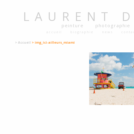
LAURENT
peinture
photographie
accueil
biographie
news
conta
> Accueil
> img_ici-ailleurs_miami