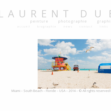
LAURENT
DU
peinture
photographie
graph
accueil
biographie
news
contact
links
Miami – South Beach – Floride – USA – 2014 – © All rights reserved