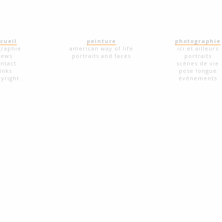
cueil
peinture
photographie
graphie
american way of life
ici et ailleurs
news
portraits and faces
portraits
ntact
scènes de vie
links
pose longue
yright
évènements