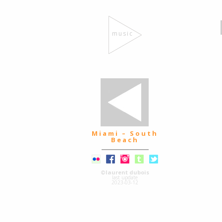
music
Miami – South
Beach
©laurent dubois
last update
2023-03-12