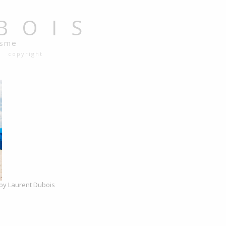
BOIS
isme
copyright
 by Laurent Dubois