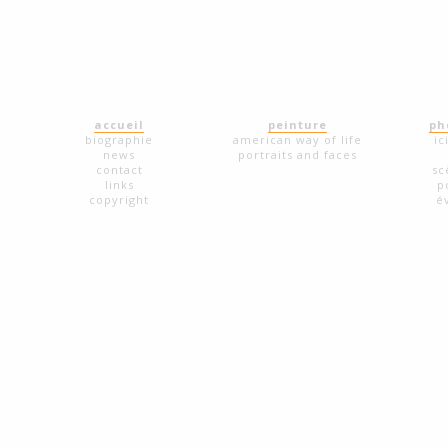
accueil
peinture
ph
biographie
american way of life
ic
news
portraits and faces
contact
sc
links
p
copyright
é