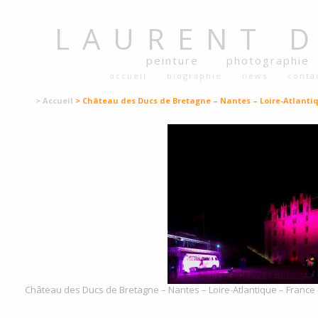
LAURENT
peinture
photographie
accueil
biographie
news
conta
> Accueil
> Château des Ducs de Bretagne – Nantes – Loire-Atlanti
Château des Ducs de Bretagne – Nantes – Loire-Atlantique – France –