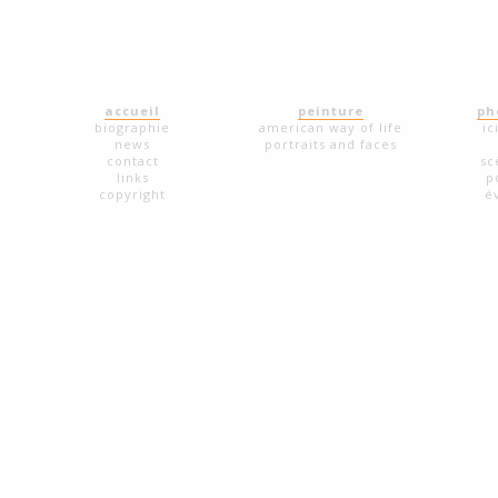
accueil
peinture
ph
biographie
american way of life
ic
news
portraits and faces
contact
sc
links
p
copyright
é