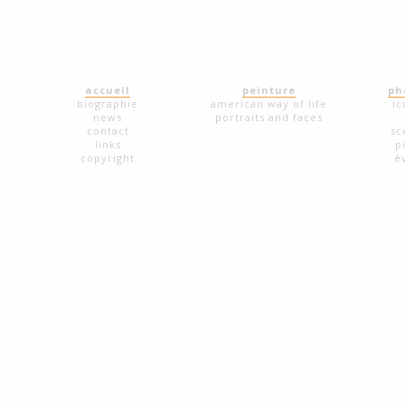
accueil
peinture
ph
biographie
american way of life
ic
news
portraits and faces
contact
sc
links
p
copyright
é