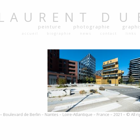
LAURENT
DU
peinture
photographie
graph
accueil
biographie
news
contact
links
 – Boulevard de Berlin – Nantes – Loire-Atlantique – France – 2021 – © All 