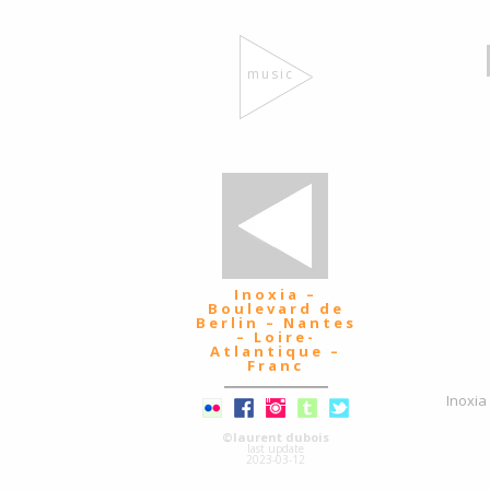
music
Inoxia –
Boulevard de
Berlin – Nantes
– Loire-
Atlantique –
Franc
Inoxia
©laurent dubois
last update
2023-03-12