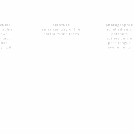
cueil
peinture
photographie
graphie
american way of life
ici et ailleurs
news
portraits and faces
portraits
ntact
scènes de vie
links
pose longue
yright
évènements