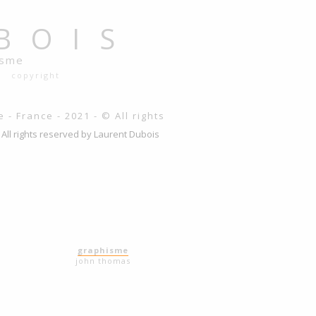
BOIS
isme
copyright
 All rights reserved by Laurent Dubois
graphisme
john thomas