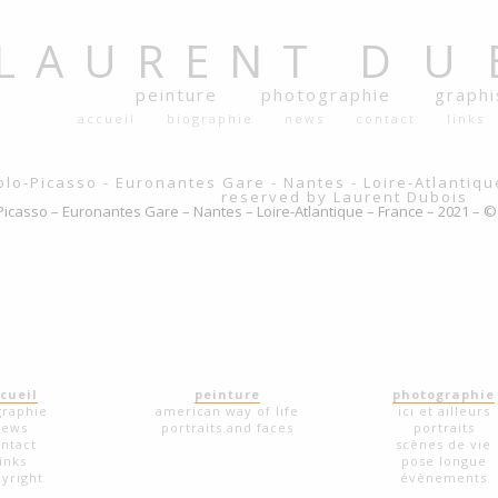
LAURENT
DU
peinture
photographie
graph
accueil
biographie
news
contact
links
Picasso – Euronantes Gare – Nantes – Loire-Atlantique – France – 2021 – ©
cueil
peinture
photographie
graphie
american way of life
ici et ailleurs
news
portraits and faces
portraits
ntact
scènes de vie
links
pose longue
yright
évènements