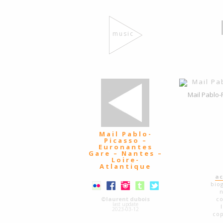
music
Mail Pablo-
Mail Pablo-
Picasso –
Euronantes
Gare – Nantes –
Loire-
Atlantique
ac
bio
©laurent dubois
co
last update
2023-03-12
cop