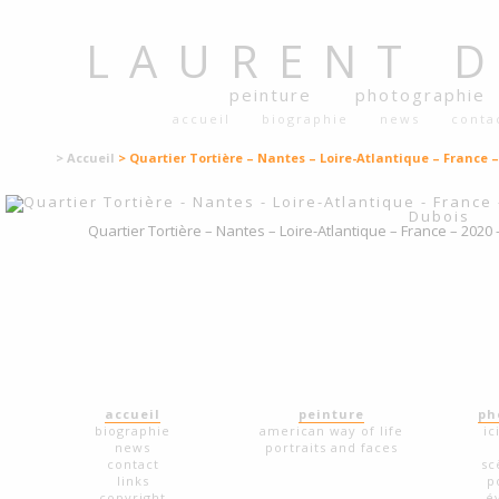
LAURENT
peinture
photographie
accueil
biographie
news
conta
> Accueil
> Quartier Tortière – Nantes – Loire-Atlantique – France –
Quartier Tortière – Nantes – Loire-Atlantique – France – 2020
accueil
peinture
ph
biographie
american way of life
ic
news
portraits and faces
contact
sc
links
p
copyright
é