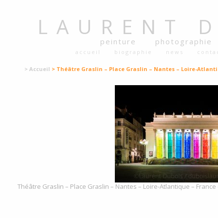
LAURENT
peinture
photographie
accueil
biographie
news
conta
> Accueil
> Théâtre Graslin – Place Graslin – Nantes – Loire-Atlant
Théâtre Graslin – Place Graslin – Nantes – Loire-Atlantique – France