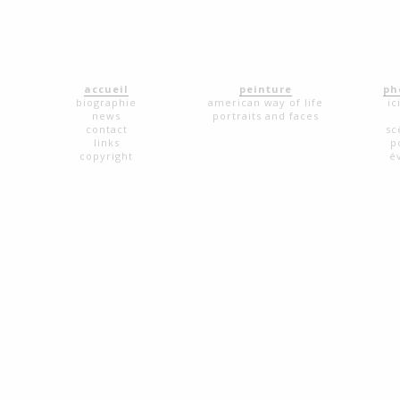
accueil
peinture
ph
biographie
american way of life
ic
news
portraits and faces
contact
sc
links
p
copyright
é