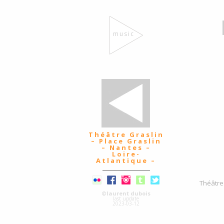
music
Théâtre Graslin
– Place Graslin
– Nantes –
Loire-
Atlantique –
Théâtre 
©laurent dubois
last update
2023-03-12