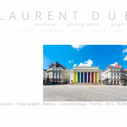
LAURENT
DU
peinture
photographie
graph
accueil
biographie
news
contact
links
Graslin – Place Graslin – Nantes – Loire-Atlantique – France – 2014 – © Al