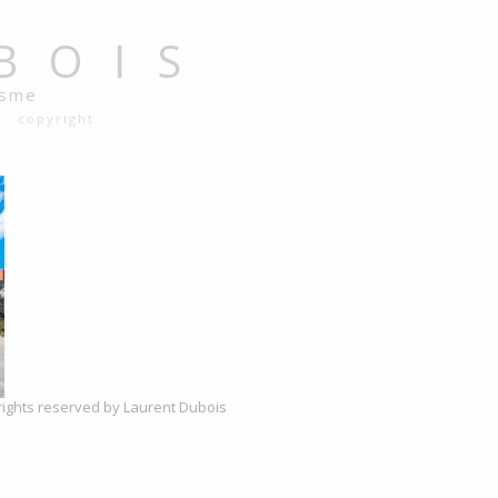
BOIS
isme
copyright
l rights reserved by Laurent Dubois