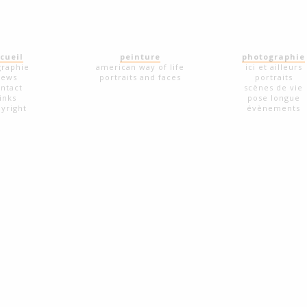
cueil
peinture
photographie
graphie
american way of life
ici et ailleurs
news
portraits and faces
portraits
ntact
scènes de vie
links
pose longue
yright
évènements