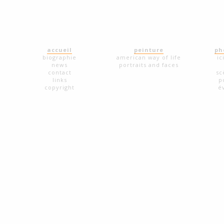
accueil
peinture
ph
biographie
american way of life
ic
news
portraits and faces
contact
sc
links
p
copyright
é