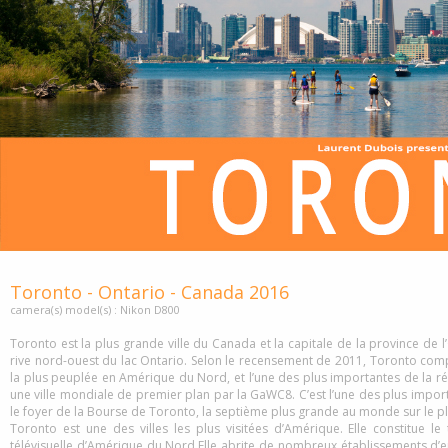
Toronto - Ontario - Canada 2016
camera(s) model(s) : Nikon D800
Toronto est la plus grande ville du Canada et la capitale de la province de l’
rive nord-ouest du lac Ontario. Selon le recensement de 2011, Toronto compte
la plus peuplée en Amérique du Nord, et l’une des plus importantes de la 
une ville mondiale de premier plan par la GaWC8. C’est l’une des plus impor
le foyer de la Bourse de Toronto, la septième plus grande au monde sur le pla
Toronto est une des villes les plus visitées d’Amérique. Elle constitue le
télévisuelle d’Amérique du Nord.Elle abrite de nombreux établissements d’en