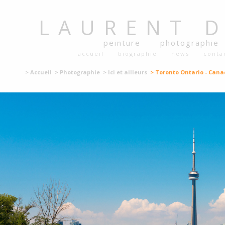
LAURENT
peinture
photographie
accueil
biographie
news
conta
> Accueil
> Photographie
> Ici et ailleurs
> Toronto Ontario - Cana