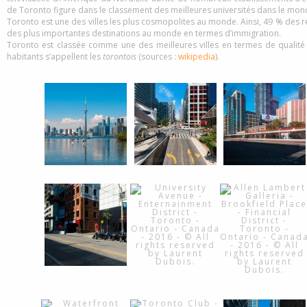
de Toronto figure dans le classement des meilleures universités dans le mon
Toronto est une des villes les plus cosmopolites au monde. Ainsi, 49 % des 
des plus importantes destinations au monde en termes d’immigration.
Toronto est classée comme une des meilleures villes en termes de qualité d
habitants s’appellent les
torontois
(sources :
wikipedia
).