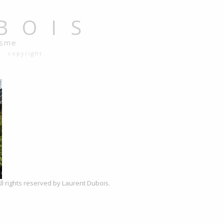
BOIS
isme
copyright
ll rights reserved by Laurent Dubois.