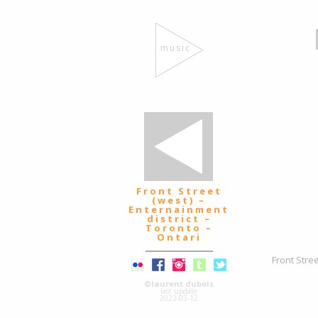
music
Front Street
(west) –
Enternainment
district –
Toronto –
Ontari
Front Stre
©laurent dubois
last update
2023-03-12