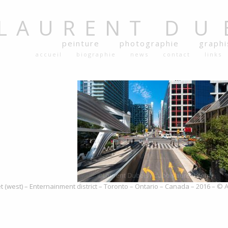
LAURENT
DU
peinture
photographie
graph
accueil
biographie
news
contact
links
et (west) – Enternainment district – Toronto – Ontario – Canada – 2016 – © A