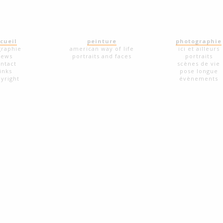
cueil
peinture
photographie
graphie
american way of life
ici et ailleurs
news
portraits and faces
portraits
ntact
scènes de vie
links
pose longue
yright
évènements