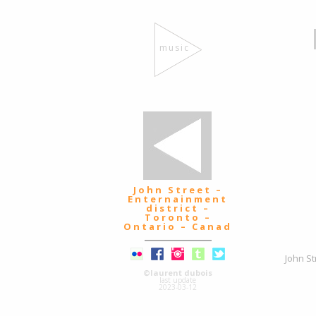
music
John Street –
Enternainment
district –
Toronto –
Ontario – Canad
John St
©laurent dubois
last update
2023-03-12