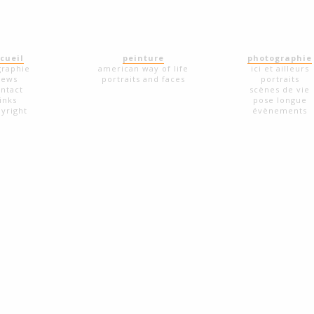
cueil
peinture
photographie
graphie
american way of life
ici et ailleurs
news
portraits and faces
portraits
ntact
scènes de vie
links
pose longue
yright
évènements