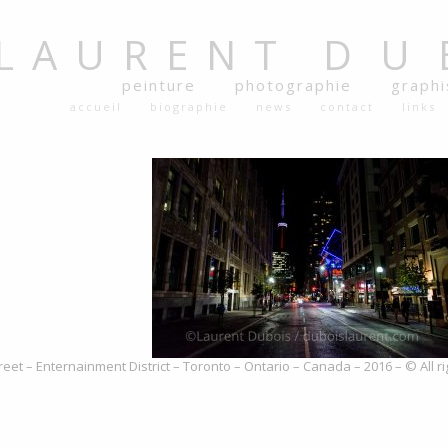
LAURENT
DU
peinture
photographie
graph
accueil
biographie
news
contact
links
reet – Enternainment District – Toronto – Ontario – Canada – 2016 – © All 