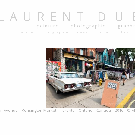
LAURENT
DU
peinture
photographie
graph
accueil
biographie
news
contact
links
n Avenue – Kensington Market – Toronto – Ontario – Canada – 2016 – © All