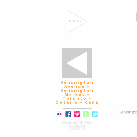
music
Kensington
Avenue –
Kensington
Market –
Toronto –
Ontario – Cana
Kensingto
©laurent dubois
last update
2023-03-12