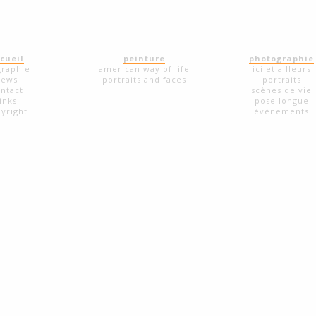
cueil
peinture
photographie
graphie
american way of life
ici et ailleurs
news
portraits and faces
portraits
ntact
scènes de vie
links
pose longue
yright
évènements