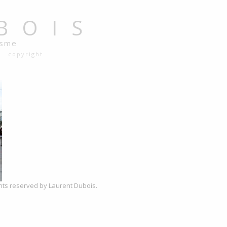
BOIS
isme
copyright
ghts reserved by Laurent Dubois.