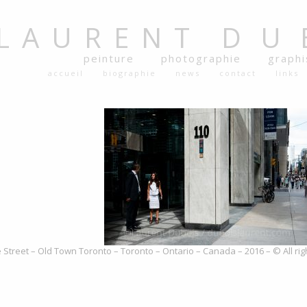
LAURENT
DU
peinture
photographie
graph
accueil
biographie
news
contact
links
 Street – Old Town Toronto – Toronto – Ontario – Canada – 2016 – © All ri