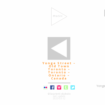
music
Yonge Street –
Old Town
Toronto –
Toronto –
Ontario –
Canada
Yonge
©laurent dubois
last update
2023-03-12