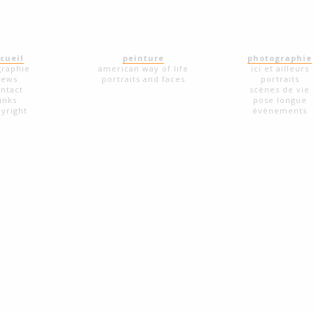
cueil
peinture
photographie
graphie
american way of life
ici et ailleurs
news
portraits and faces
portraits
ntact
scènes de vie
links
pose longue
yright
évènements