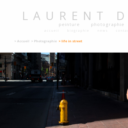
LAURENT
peinture
photographie
accueil
biographie
news
conta
> Accueil
> Photographie
> life in street